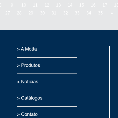
8
9
10
11
12
13
14
15
16
17
1
27
28
29
30
31
32
33
34
35
»
> A Motta
> Produtos
> Notícias
> Catálogos
> Contato