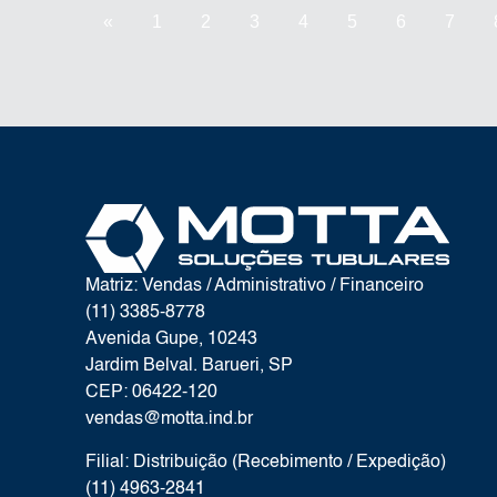
«
1
2
3
4
5
6
7
Matriz: Vendas / Administrativo / Financeiro
(11) 3385-8778
Avenida Gupe, 10243
Jardim Belval. Barueri, SP
CEP: 06422-120
vendas@motta.ind.br
Filial: Distribuição (Recebimento / Expedição)
(11) 4963-2841