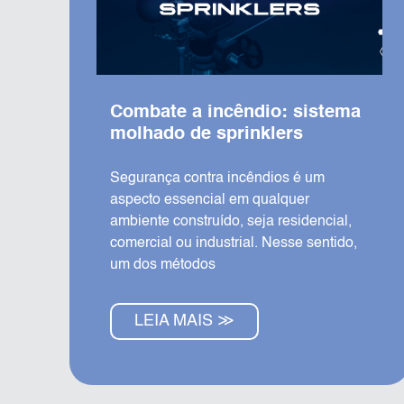
Combate a incêndio: sistema
molhado de sprinklers
Segurança contra incêndios é um
aspecto essencial em qualquer
ambiente construído, seja residencial,
comercial ou industrial. Nesse sentido,
um dos métodos
LEIA MAIS ≫