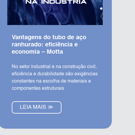
Vantagens do tubo de aço
ranhurado: eficiência e
economia – Motta
No setor industrial e na construção civil,
eficiência e durabilidade são exigências
constantes na escolha de materiais e
componentes estruturais
LEIA MAIS ≫