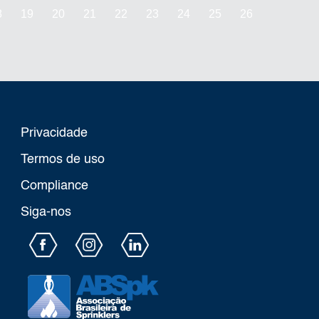
8
19
20
21
22
23
24
25
26
Privacidade
Termos de uso
Compliance
Siga-nos​