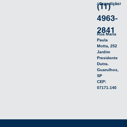
/ Expedição)
(11)
4963-
2841
Rua Maria
Paula
Motta, 252
Jardim
Presidente
Dutra.
Guarulhos,
SP
CEP:
07171-140