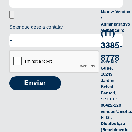
Matriz: Vendas
/
Administrativo
Setor que deseja contatar
/ Financeiro
(11)
3385-
8778
Avenida
Gupe,
10243
Jardim
Enviar
Belval.
Barueri,
SP CEP:
06422-120
vendas@motta.
Filial:
Distribuição
(Recebimento