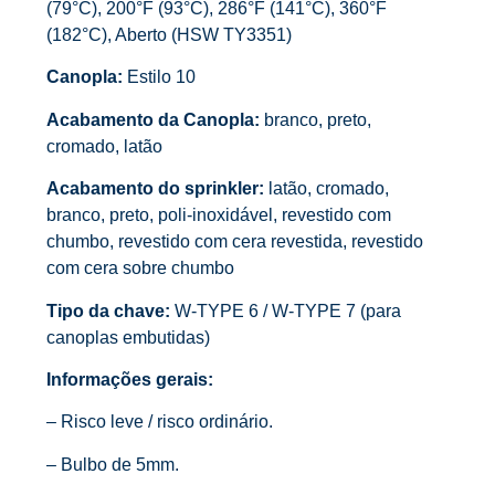
(79°C), 200°F (93°C), 286°F (141°C), 360°F
(182°C), Aberto (HSW TY3351)
Canopla:
Estilo 10
Acabamento da Canopla:
branco, preto,
cromado, latão
Acabamento do sprinkler:
latão, cromado,
branco, preto, poli-inoxidável, revestido com
chumbo, revestido com cera revestida, revestido
com cera sobre chumbo
Tipo da chave:
W-TYPE 6 / W-TYPE 7 (para
canoplas embutidas)
Informações gerais:
– Risco leve / risco ordinário.
– Bulbo de 5mm.