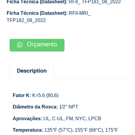
Ficha Técnica (Datasheet):
RFII_ TFP181_08_2022
Ficha Técnica (Datasheet):
RFII-MRI_
TFP182_08_2022
Orçamento
Description
Fator K:
K=5.6 (80,6)
Diâmetro da Rosca:
1⁄2″ NPT
Aprovações:
UL, C-UL, FM, NYC, LPCB
Temperatura:
135°F (57°C), 155°F (68°C), 175°F