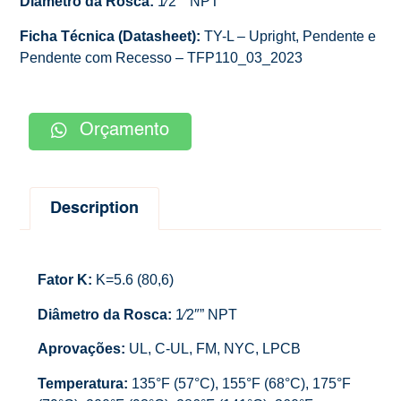
Diâmetro da Rosca:
1⁄2″” NPT
Ficha Técnica (Datasheet):
TY-L – Upright, Pendente e
Pendente com Recesso – TFP110_03_2023
Orçamento
Description
Fator K:
K=5.6 (80,6)
Diâmetro da Rosca:
1⁄2″” NPT
Aprovações:
UL, C-UL, FM, NYC, LPCB
Temperatura:
135°F (57°C), 155°F (68°C), 175°F