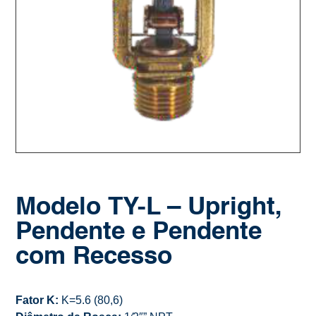
Modelo TY-L – Upright,
Pendente e Pendente
com Recesso
Fator K:
K=5.6 (80,6)