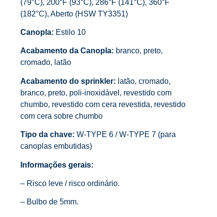
(79°C), 200°F (93°C), 286°F (141°C), 360°F
(182°C), Aberto (HSW TY3351)
Canopla:
Estilo 10
Acabamento da Canopla:
branco, preto,
cromado, latão
Acabamento do sprinkler:
latão, cromado,
branco, preto, poli-inoxidável, revestido com
chumbo, revestido com cera revestida, revestido
com cera sobre chumbo
Tipo da chave:
W-TYPE 6 / W-TYPE 7 (para
canoplas embutidas)
Informações gerais:
– Risco leve / risco ordinário.
– Bulbo de 5mm.