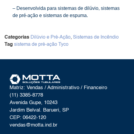
– Desenvolvida para sistemas de dilúvio, sistemas
de pré-ação e sistemas de espuma.
Categorias
Dilúvio e Pré-Ação
,
Sistemas de Incêndio
Tag
sistema de pré-ação Tyco
Matriz: Vendas / Administrativo / Financeiro
(11) 3385-8778
Avenida Gupe, 10243
Jardim Belval. Barueri, SP
CEP: 06422-120
vendas@motta.ind.br