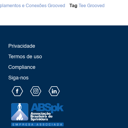
plamentos e Conexões Grooved
Tag
Tee Grooved
Privacidade
Termos de uso
Compliance
Siga-nos​