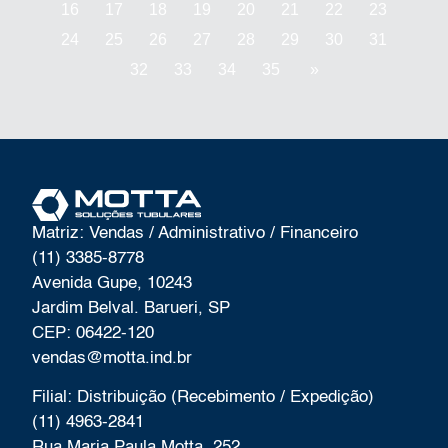
16
17
18
19
20
21
22
23
24
25
26
27
28
29
30
31
32
33
34
35
»
Matriz: Vendas / Administrativo / Financeiro
(11) 3385-8778
Avenida Gupe, 10243
Jardim Belval. Barueri, SP
CEP: 06422-120
vendas@motta.ind.br
Filial: Distribuição (Recebimento / Expedição)
(11) 4963-2841
Rua Maria Paula Motta, 252