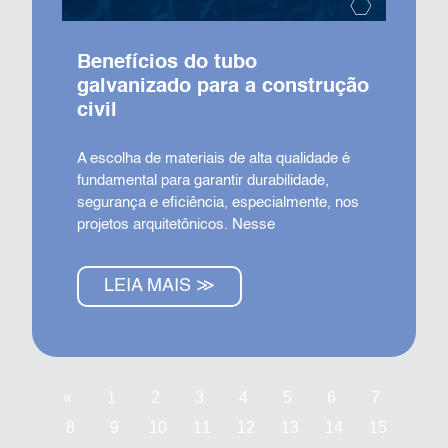
Benefícios do tubo
galvanizado para a construção
civil
A escolha de materiais de alta qualidade é
fundamental para garantir durabilidade,
segurança e eficiência, especialmente, nos
projetos arquitetônicos. Nesse
LEIA MAIS ≫
«
1
2
3
4
5
6
7
8
9
10
11
12
13
14
15