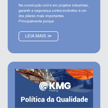
Na construção civil e em projetos industriais,
garantir a segurança contra incêndios é um
dos pilares mais importantes.
Principalmente porque
LEIA MAIS ≫