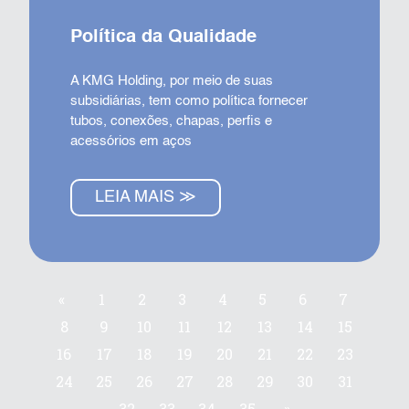
Política da Qualidade
A KMG Holding, por meio de suas
subsidiárias, tem como política fornecer
tubos, conexões, chapas, perfis e
acessórios em aços
LEIA MAIS ≫
«
1
2
3
4
5
6
7
8
9
10
11
12
13
14
15
16
17
18
19
20
21
22
23
24
25
26
27
28
29
30
31
32
33
34
35
»