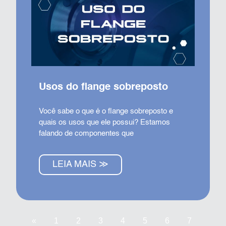
Usos do flange sobreposto
Você sabe o que é o flange sobreposto e
quais os usos que ele possui? Estamos
falando de componentes que
LEIA MAIS ≫
«
1
2
3
4
5
6
7