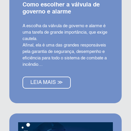
Como escolher a válvula de
governo e alarme
A escolha da válvula de governo e alarme é
uma tarefa de grande importância, que exige
cautela.
Afinal, ela é uma das grandes responsáveis
pela garantia de segurança, desempenho e
eficiência para todo o sistema de combate a
incêndio…
LEIA MAIS ≫