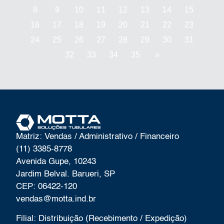
8
9
10
11
12
13
14
15
16
17
18
19
20
21
22
23
24
25
26
27
28
29
30
31
32
33
34
35
»
Matriz: Vendas / Administrativo / Financeiro
(11) 3385-8778
Avenida Gupe, 10243
Jardim Belval. Barueri, SP
CEP: 06422-120
vendas@motta.ind.br
Filial: Distribuição (Recebimento / Expedição)